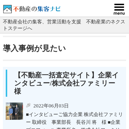
コ
ン
テ
不動産会社の集客、営業活動を支援 不動産業のネクス
ン
トステージへ
ツ
へ
ス
導入事例が見たい
キ
ッ
プ
【不動産一括査定サイト】企業イ
ンタビュー/株式会社ファミリー
様
2022年06月03日
■インタビューご協力企業 株式会社ファミリ
ー 取締役 事業部長 長谷川 将 様 ■企業