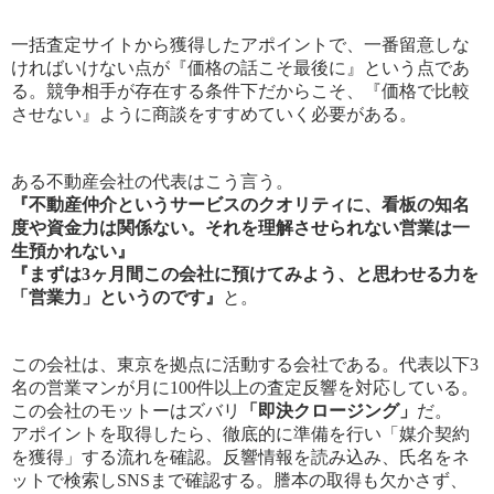
一括査定サイトから獲得したアポイントで、一番留意しな
ければいけない点が『価格の話こそ最後に』という点であ
る。競争相手が存在する条件下だからこそ、『価格で比較
させない』ように商談をすすめていく必要がある。
ある不動産会社の代表はこう言う。
『不動産仲介というサービスのクオリティに、看板の知名
度や資金力は関係ない。それを理解させられない営業は一
生預かれない』
『まずは3ヶ月間この会社に預けてみよう、と思わせる力を
「営業力」というのです』
と。
この会社は、東京を拠点に活動する会社である。代表以下3
名の営業マンが月に100件以上の査定反響を対応している。
この会社のモットーはズバリ
「即決クロージング」
だ。
アポイントを取得したら、徹底的に準備を行い「媒介契約
を獲得」する流れを確認。反響情報を読み込み、氏名をネ
ットで検索しSNSまで確認する。謄本の取得も欠かさず、