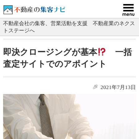
コ
ン
テ
不動産会社の集客、営業活動を支援 不動産業のネクス
ン
トステージへ
ツ
へ
ス
即決クロージングが基本
一括
キ
ッ
査定サイトでのアポイント
プ
2021年7月13日