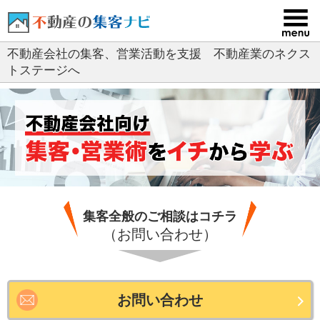
コ
ン
テ
不動産会社の集客、営業活動を支援 不動産業のネクス
ン
トステージへ
ツ
へ
ス
キ
ッ
プ
集客全般のご相談はコチラ
（お問い合わせ）
お問い合わせ